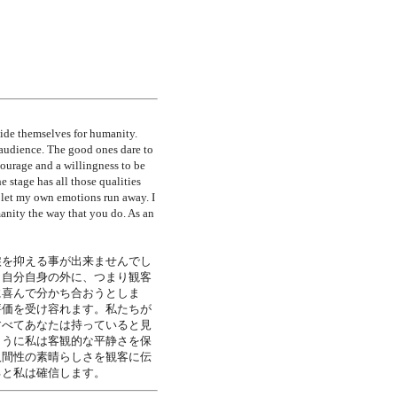
side themselves for humanity.
 audience. The good ones dare to
 courage and a willingness to be
e stage has all those qualities
 let my own emotions run away. I
anity the way that you do. As an
涙を抑える事が出来ませんでし
、自分自身の外に、つまり観客
に喜んで分かち合おうとしま
評価を受け容れます。私たちが
すべてあなたは持っていると見
ように私は客観的な平静さを保
人間性の素晴らしさを観客に伝
ると私は確信します。