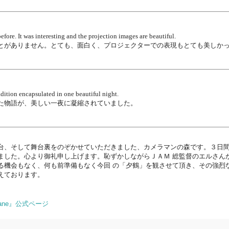
before. It was interesting and the projection images are beautiful.
とがありません。とても、面白く、プロジェクターでの表現もとても美しか
adition encapsulated in one beautiful night.
た物語が、美しい一夜に凝縮されていました。
台、そして舞台裏をのぞかせていただきました、カメラマンの森です。３日間
ました。心より御礼申し上げます。恥ずかしながらＪＡＭ 総監督のエルさん
る機会もなく、何も前準備もなく今回 の「夕鶴」を観させて頂き、その強烈
震えたのを覚えております。
rane』公式ページ