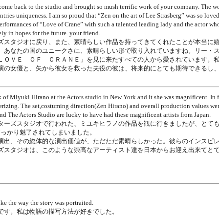
 come back to the studio and brought so mush terrific work of your company. The 
ntries uniqueness. I am so proud that “Zen on the art of Lee Strasberg” was so love
 performances of “Love of Crane” with such a talented leading lady and the actor 
y in hopes for the future. your friend.
ズスタジオに戻り、また、素晴らしい作品を持ってきてくれたことが本当に
、あなたの国のユニークさに、素晴らしい形で取り入れていますね。リー・
ＬＯＶＥ ＯＦ ＣＲＡＮＥ」を見に来たすべての人から愛されています。
演の女優と、矢から彼女を救った夫役の彼は、将来的にとても期待できるし
k of Miyuki Hirano at the Actors studio in New York and it she was magnificent. In f
zing. The set,costuming direction(Zen Hirano) and overall production values were j
nd The Actors Studio are lucky to have had these magnificent artists from Japan.
ターズスタジオで行われた、ミユキヒラノの作品を観に行きましたが、とても素
すっかり魅了されてしまいました。
演出、その総体的な演出価値が、ただただ素晴らしかった。彼らのインスピ
ズスタジオは、このような崇高なアーティスト達を日本からお迎え出来てと
ike the way the story was portraited.
です。私は物語の描写方法が好きでした。