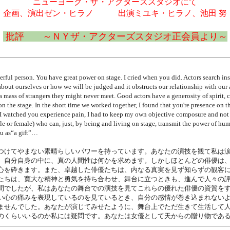
ニューヨーク・ザ・アクターズスタジオにて
企画、演出ゼン・ヒラノ 出演ミユキ・ヒラノ、池田 努
批評 ～ＮＹザ・アクターズスタジオ正会員より～
rful person. You have great power on stage. I cried when you did. Actors search in
about ourselves or how we will be judged and it obstructs our relationship with our
 a mass of strangers they might never meet. Good actors have a generosity of spirit,
n the stage. In the short time we worked together, I found that you're presence on th
n I watched you experience pain, I had to keep my own objective composure and not
 or female) who can, just, by being and living on stage, transmit the power of hum
ou as“a gift”…
つけてやまない素晴らしいパワーを持っています。あなたの演技を観て私は
、自分自身の中に、真の人間性は何かを求めます。しかしほとんどの俳優は
心を砕きます。また、卓越した俳優たちは、内なる真実を見ず知らずの観客
たちは、寛大な精神と勇気を持ち合わせ、舞台に立つときも、進んで人々の
間でしたが、私はあなたの舞台での演技を見てこれらの優れた俳優の資質を
い心の痛みを表現しているのを見ているとき、自分の感情が巻き込まれない
ませんでした。あなたが演じてみせたように、舞台上でただ生きて生活して
のくらいいるのか私には疑問です。あなたは女優として天からの贈り物であ