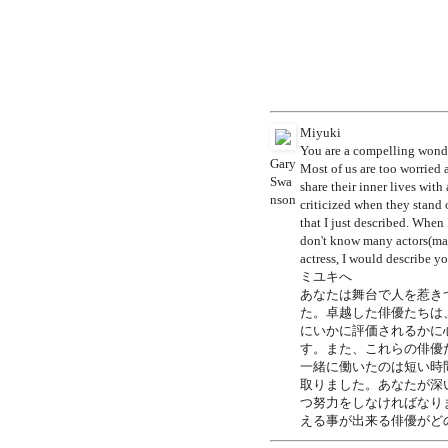
Miyuki
You are a compelling wonde
Gary
Most of us are too worried 
Swa
share their inner lives with
nson
criticized when they stand o
that I just described. Whe
don't know many actors(male
actress, I would describe y
ミユキへ
あなたは舞台で人を惹き
た。卓越した俳優たちは
にいかに評価されるかに
す。また、これらの俳優
一緒に働いたのは短い時
取りました。あなたが深
つ努力をしなければなり
える事が出来る俳優がど