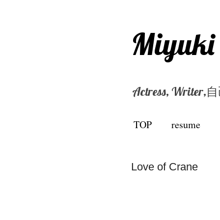
Miyuki
Actress, Wri
TOP
resume
Love of Crane