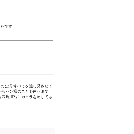
ったです。
の公演 すべてを通し見させて
からゼン様のことを伺うまで、
な表現描写にカメラを通しても