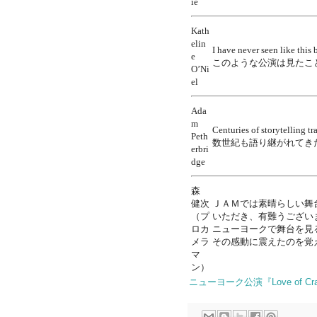
ie
Kath
elin
I have never seen like this 
e
このような公演は見たこ
O’Ni
el
Ada
m
Centuries of storytelling tr
Peth
数世紀も語り継がれてき
erbri
dge
森
健次
ＪＡＭでは素晴らしい舞
（プ
いただき、有難うござい
ロカ
ニューヨークで舞台を見
メラ
その感動に
マ
ン）
ニューヨーク公演『Love of C