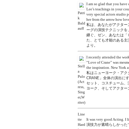
I am so glad that you have
Lee’s teachings in your cou
Patri
very special actors studio
k
her from the arrow how lovel
Bald
私は、あなたがアクター
auff
ーグの演技テクニックを
継ぐ、ゼン、あなたは「
た、とても才能のある主
より。
I recently attended the wor
“Love of Crane” was mesmeri
Stell
the inspiration. New York a
a
私はニューヨーク・アク
Pulo
CRANE」全体の演出に
(Act
セット、コスチューム、
ress,
ヨーク、そしてアクター
Sing
er,W
riter)
Line
tte
It was very good Acting. I l
Hard
演技力が素晴らしかった